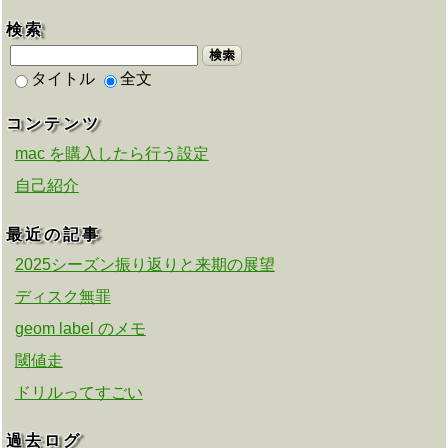
検索
検索
タイトル
全文
コンテンツ
mac を購入したら行う設定
自己紹介
最近の記事
2025シーズン振り返りと来期の展望
ディスク無罪
geom label のメモ
閾値走
ドリルってすごい
過去ログ