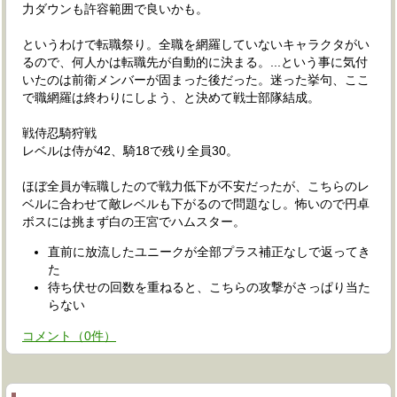
力ダウンも許容範囲で良いかも。
というわけで転職祭り。全職を網羅していないキャラクタがい
るので、何人かは転職先が自動的に決まる。...という事に気付
いたのは前衛メンバーが固まった後だった。迷った挙句、ここ
で職網羅は終わりにしよう、と決めて戦士部隊結成。
戦侍忍騎狩戦
レベルは侍が42、騎18で残り全員30。
ほぼ全員が転職したので戦力低下が不安だったが、こちらのレ
ベルに合わせて敵レベルも下がるので問題なし。怖いので円卓
ボスには挑まず白の王宮でハムスター。
直前に放流したユニークが全部プラス補正なしで返ってき
た
待ち伏せの回数を重ねると、こちらの攻撃がさっぱり当た
らない
コメント
（
0
件）