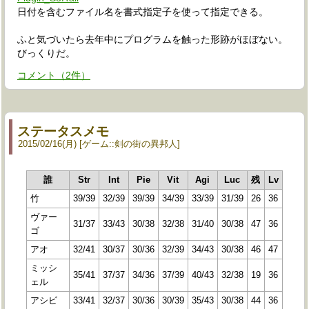
日付を含むファイル名を書式指定子を使って指定できる。
ふと気づいたら去年中にプログラムを触った形跡がほぼない。
びっくりだ。
コメント
（
2
件）
ステータスメモ
2015
/
02
/
16
(月)
ゲーム
::
剣の街の異邦人
誰
Str
Int
Pie
Vit
Agi
Luc
残
Lv
竹
39/39
32/39
39/39
34/39
33/39
31/39
26
36
ヴァー
31/37
33/43
30/38
32/38
31/40
30/38
47
36
ゴ
アオ
32/41
30/37
30/36
32/39
34/43
30/38
46
47
ミッシ
35/41
37/37
34/36
37/39
40/43
32/38
19
36
ェル
アシビ
33/41
32/37
30/36
30/39
35/43
30/38
44
36