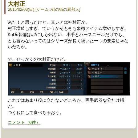
大村正
2015
/
02
/
08
(日)
ゲーム
::
剣の街の異邦人
来た！と思ったけど、真レアは神村正か。
村正増殖しすぎ、ていうかそもそも象徴アイテム増やしすぎ。
KoDs装備は#2にしか出ない、小手とハースニールだけでも、
とも言わないってのはシリーズが長く続いた一つの要素じゃな
いだろか。
で、せっかくの大村正だけど、
これではあまり役に立たないどころか、両手武器な分だけ損
だ。
つくねにして食べちゃおう。
コメント
（
0
件）