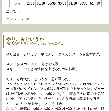
リンダ
32/39
30/39
30/39
30/39
31/39
30/39
51
30
遠いな...。
コメント
（
0
件）
やりこみというか
2015
/
02
/
15
(日)
ゲーム
::
剣の街の異邦人
やり込み、というか、単にステータスカンストを目指す作業。
ステータスカンストに向けて転職。
スキルスロットと特性値を上げるための転職。
ちょっと考えた、というか、思い至った。
サクサクとレベルが上がるのは大体Lv60くらい。ほかのメンバ
ーの育成のタイミングとの絡みでLv72まで上がったレンジャー
は上がるテンポが鈍い。Lv60までなら、暗き常冬の森で士気99
に届いてからも数回待ち伏せしつつ古き円卓の魔導士を狩る
と、1周で1上がるかな、という具合。
なので、転職は Lv60->Lv30->Lv60->Lv30 を繰り返すのが、戦